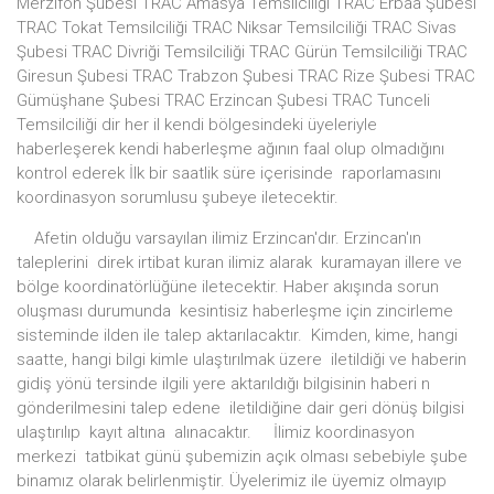
Merzifon Şubesi TRAC Amasya Temsilciliği TRAC Erbaa Şubesi
TRAC Tokat Temsilciliği TRAC Niksar Temsilciliği TRAC Sivas
Şubesi TRAC Divriği Temsilciliği TRAC Gürün Temsilciliği TRAC
Giresun Şubesi TRAC Trabzon Şubesi TRAC Rize Şubesi TRAC
Gümüşhane Şubesi TRAC Erzincan Şubesi TRAC Tunceli
Temsilciliği dir her il kendi bölgesindeki üyeleriyle
haberleşerek kendi haberleşme ağının faal olup olmadığını
kontrol ederek İlk bir saatlik süre içerisinde raporlamasını
koordinasyon sorumlusu şubeye iletecektir.
Afetin olduğu varsayılan ilimiz Erzincan'dır. Erzincan'ın
taleplerini direk irtibat kuran ilimiz alarak kuramayan illere ve
bölge koordinatörlüğüne iletecektir. Haber akışında sorun
oluşması durumunda kesintisiz haberleşme için zincirleme
sisteminde ilden ile talep aktarılacaktır. Kimden, kime, hangi
saatte, hangi bilgi kimle ulaştırılmak üzere iletildiği ve haberin
gidiş yönü tersinde ilgili yere aktarıldığı bilgisinin haberi n
gönderilmesini talep edene iletildiğine dair geri dönüş bilgisi
ulaştırılıp kayıt altına alınacaktır. İlimiz koordinasyon
merkezi tatbikat günü şubemizin açık olması sebebiyle şube
binamız olarak belirlenmiştir. Üyelerimiz ile üyemiz olmayıp