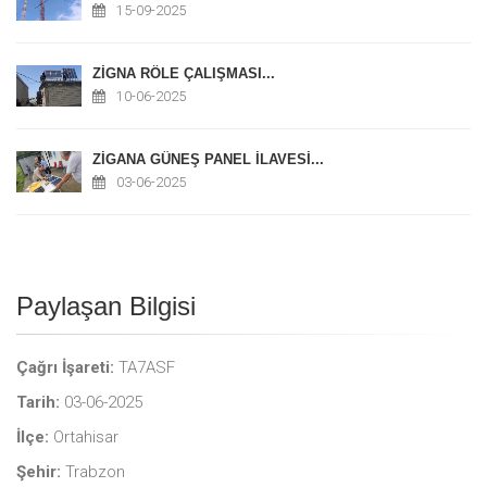
15-09-2025
ZİGNA RÖLE ÇALIŞMASI...
10-06-2025
ZİGANA GÜNEŞ PANEL İLAVESİ...
03-06-2025
Paylaşan Bilgisi
Çağrı İşareti:
TA7ASF
Tarih:
03-06-2025
İlçe:
Ortahisar
Şehir:
Trabzon